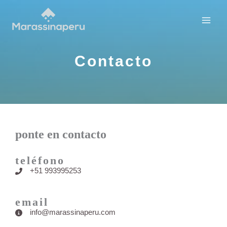
Skip
to
content
Contacto​
ponte en contacto
teléfono
+51 993995253
email​
info@marassinaperu.com